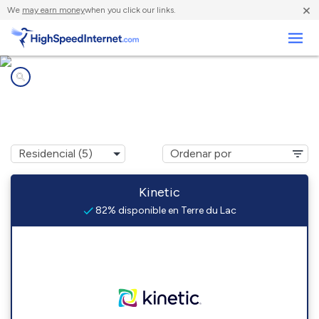
×
We
may earn money
when you click our links.
Negocios
Compañías de Internet en
Terre du Lac, MO
Kinetic
82% disponible en Terre du Lac