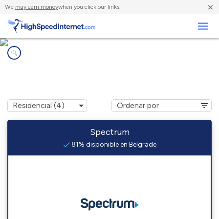
×
We
may earn money
when you click our links.
Negocios
Compañías de Internet en
Belgrade, MO
Spectrum
81% disponible en Belgrade