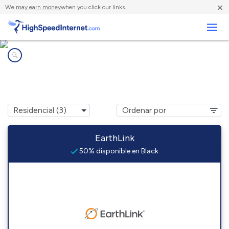
×
We
may earn money
when you click our links.
Negocios
Compañías de Internet en
Black, MO
EarthLink
50% disponible en Black