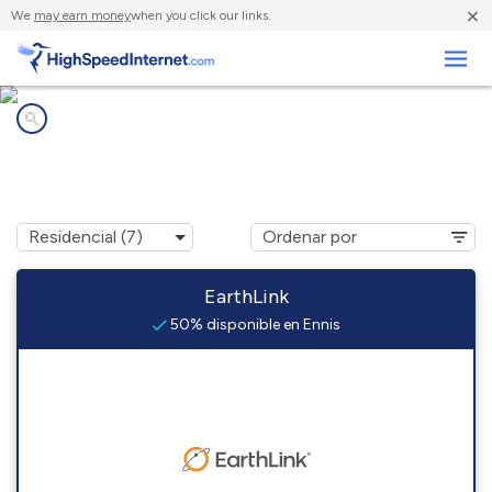
×
We
may earn money
when you click our links.
Negocios
Compañías de Internet en
Ennis, MT
EarthLink
50% disponible en Ennis