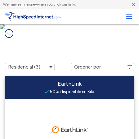
×
We
may earn money
when you click our links.
Negocios
Compañías de Internet en
Kila, MT
EarthLink
50% disponible en Kila