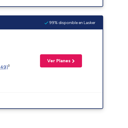
99% disponible en Lasker
Ver Planes
◊
449)