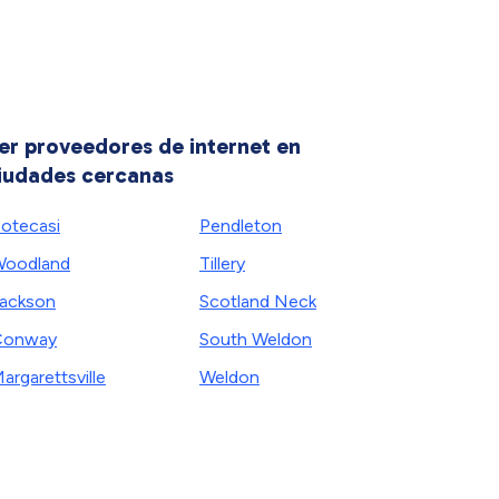
er proveedores de internet en
iudades cercanas
otecasi
Pendleton
oodland
Tillery
ackson
Scotland Neck
Conway
South Weldon
argarettsville
Weldon