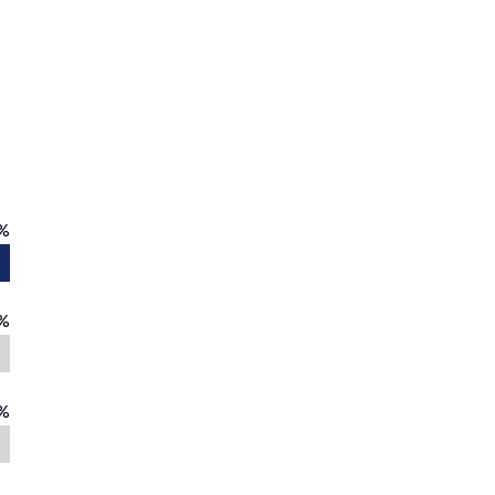
%
%
%