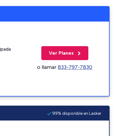
ipada
Ver Planes
o llamar
833-797-7830
99% disponible en Lasker