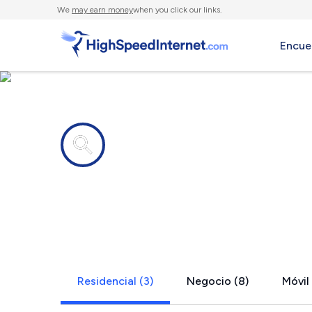
We
may earn money
when you click our links.
Encue
Compañías de Internet en
Lasker, NC
Residencial (3)
Negocio (8)
Móvil 