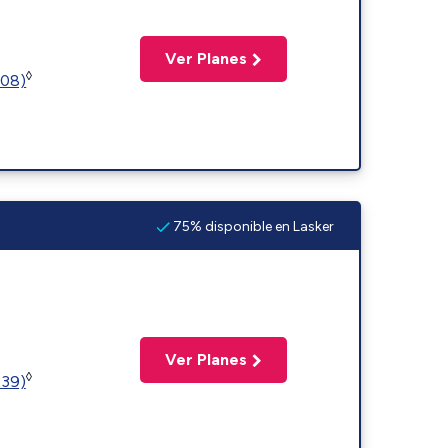
Ver Planes
◊
508)
75% disponible en Lasker
Ver Planes
◊
239)