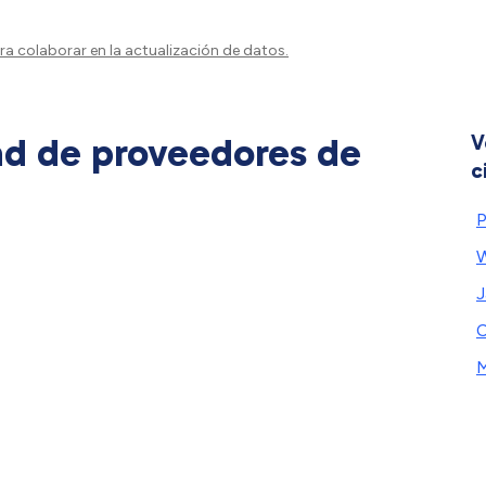
a colaborar en la actualización de datos.
ad de proveedores de
V
c
P
W
J
M