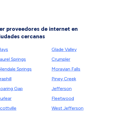
er proveedores de internet en
iudades cercanas
Hays
Glade Valley
aurel Springs
Crumpler
lendale Springs
Moravian Falls
raphill
Piney Creek
oaring Gap
Jefferson
urlear
Fleetwood
cottville
West Jefferson