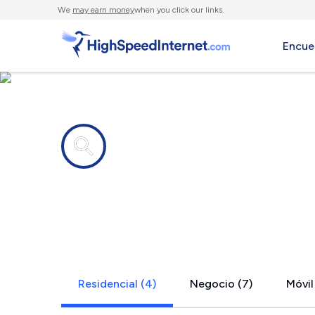
We
may earn money
when you click our links.
Encue
Compañías de Internet en
Mc Grady, 
Residencial (4)
Negocio (7)
Móvil 