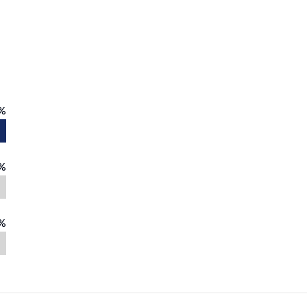
%
%
%