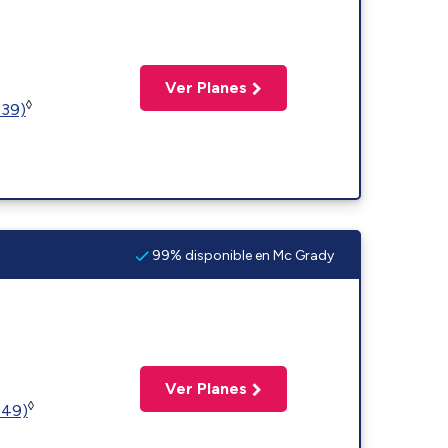
Ver Planes
◊
239)
99% disponible en Mc Grady
Ver Planes
◊
449)