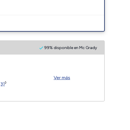
99% disponible en Mc Grady
Ver más
◊
(3)