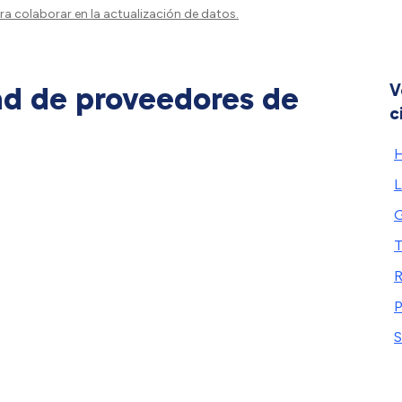
a colaborar en la actualización de datos.
ad de proveedores de
V
c
L
G
T
R
P
S