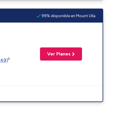
99% disponible en Mount Ulla
Ver Planes
◊
449)