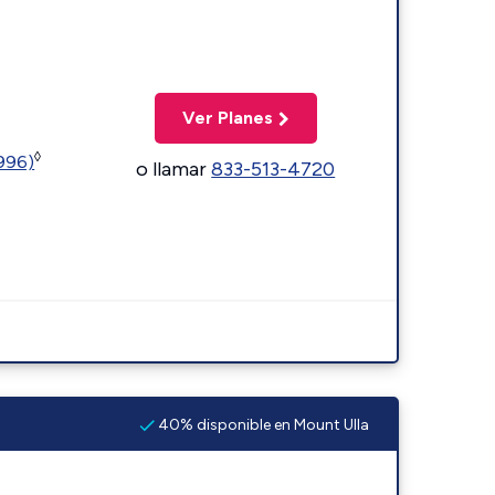
Ver Planes
◊
5996)
o llamar
833-513-4720
40% disponible en Mount Ulla