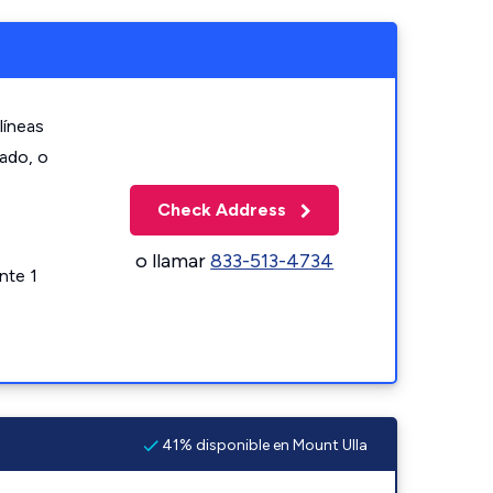
líneas
zado, o
Check Address
o llamar
833-513-4734
nte 1
41% disponible en Mount Ulla