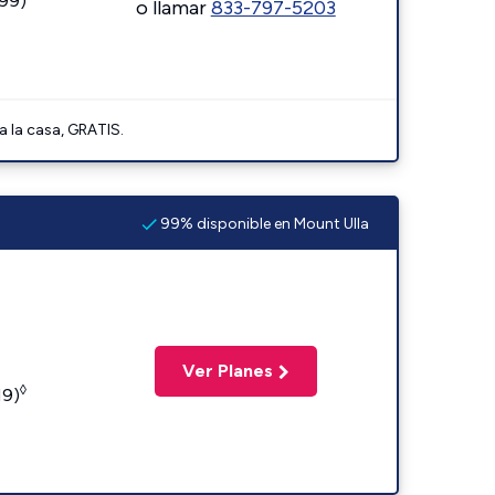
599)
o llamar
833-797-5203
a la casa, GRATIS.
99% disponible en Mount Ulla
Ver Planes
◊
19)