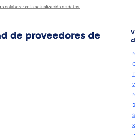
a colaborar en la actualización de datos.
ad de proveedores de
V
c
M
C
T
W
M
B
S
S