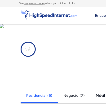
We
may earn money
when you click our links.
Encue
Compañías de Internet en
Mount Ulla
Residencial (5)
Negocio (7)
Móvil 