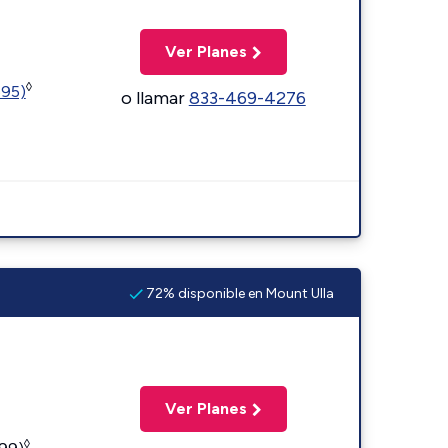
Ver Planes
◊
595)
o llamar
833-469-4276
72% disponible en Mount Ulla
Ver Planes
◊