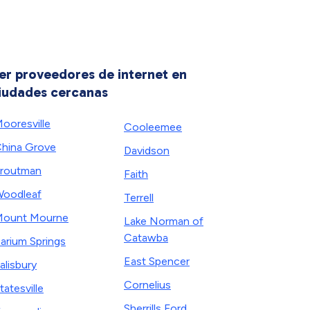
er proveedores de internet en
iudades cercanas
ooresville
Cooleemee
hina Grove
Davidson
routman
Faith
oodleaf
Terrell
ount Mourne
Lake Norman of
Catawba
arium Springs
East Spencer
alisbury
Cornelius
tatesville
Sherrills Ford