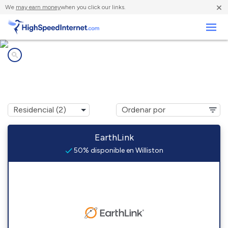
×
We
may earn money
when you click our links.
Negocios
Compañías de Internet en
Williston, NC
EarthLink
50% disponible en Williston