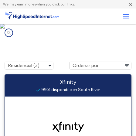
×
We
may earn money
when you click our links.
Negocios
Compañías de Internet en
South River, NJ
Xfinity
99% disponible en South River