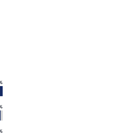
%
%
%