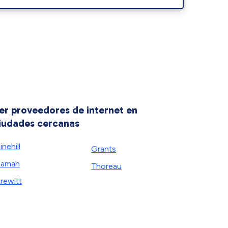
er proveedores de internet en
iudades cercanas
inehill
Grants
Ramah
Thoreau
rewitt