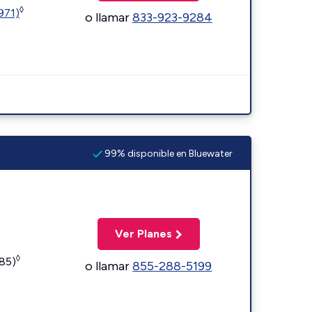
◊
1971)
o llamar
833-923-9284
99% disponible en Bluewater
Ver Planes
◊
185)
o llamar
855-288-5199