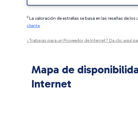
◊
La valoración de estrellas se basa en las reseñas de los
cliente
.
¿Trabajas para un Proveedor de Internet?
Da clic aquí
par
Mapa de disponibilid
Internet