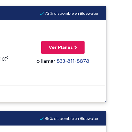
72% disponible en Bluewater
Ver Planes
◊
110)
o llamar
833-811-8878
95% disponible en Bluewater