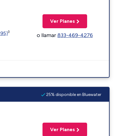
Ver Planes
◊
595)
o llamar
833-469-4276
25% disponible en Bluewater
Ver Planes