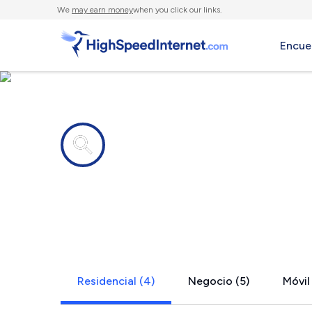
We
may earn money
when you click our links.
Encue
Compañías de Internet en
Bluewater,
Residencial (4)
Negocio (5)
Móvil 