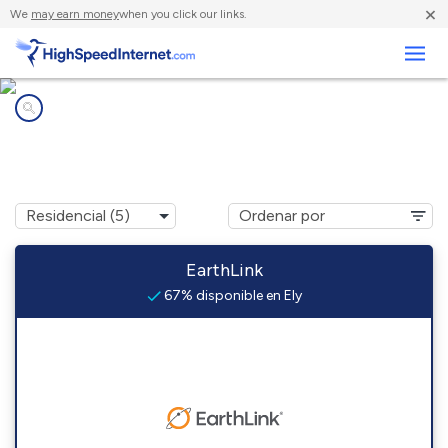
×
We
may earn money
when you click our links.
Negocios
Compañías de Internet en
Ely, NV
EarthLink
67% disponible en Ely