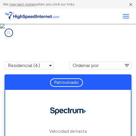
×
We
may earn money
when you click our links.
Negocios
Compañías de Internet en
Beaver Dams, NY
Patrocinado
Velocidad de hasta