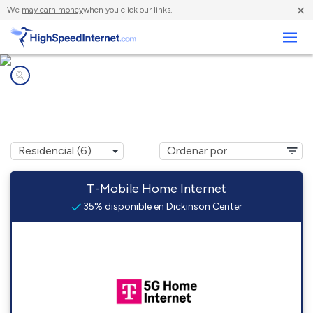
×
We
may earn money
when you click our links.
Negocios
Compañías de Internet en
Dickinson Center, NY
T-Mobile Home Internet
35% disponible en Dickinson Center