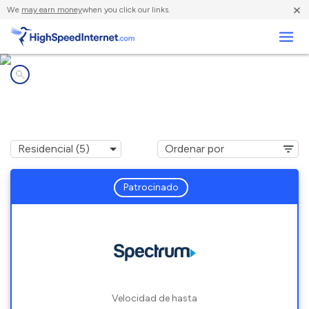
×
We
may earn money
when you click our links.
Negocios
Compañías de Internet en
North Lawrence, NY
Patrocinado
Velocidad de hasta