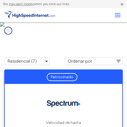
×
We
may earn money
when you click our links.
Negocios
Compañías de Internet en
Fairview, NY
Patrocinado
Velocidad de hasta