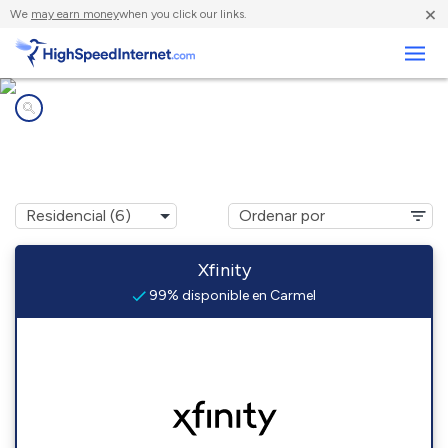
×
We
may earn money
when you click our links.
Negocios
Compañías de Internet en
Carmel, NY
Xfinity
99% disponible en Carmel