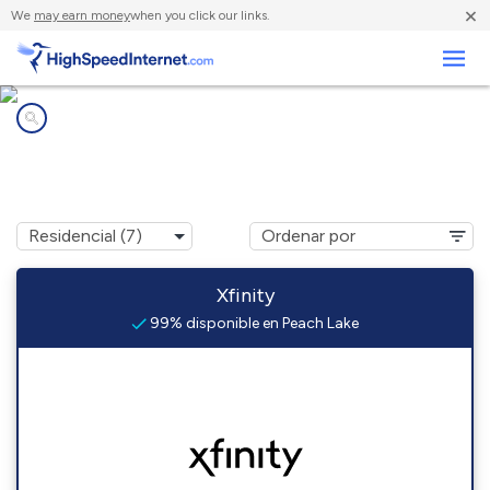
×
We
may earn money
when you click our links.
Negocios
Compañías de Internet en
Peach Lake, NY
Xfinity
99% disponible en Peach Lake