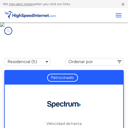
×
We
may earn money
when you click our links.
Negocios
Compañías de Internet en
Waccabuc, NY
Patrocinado
Velocidad de hasta