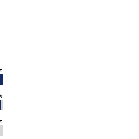
%
%
%