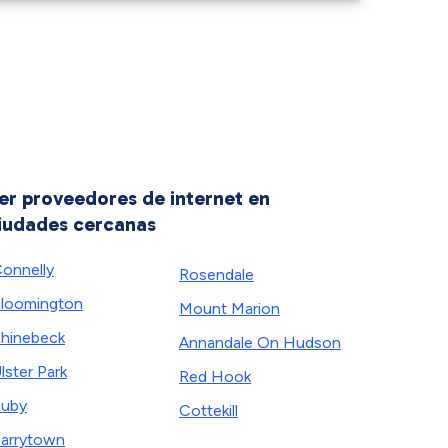
er proveedores de internet en
iudades cercanas
onnelly
Rosendale
loomington
Mount Marion
hinebeck
Annandale On Hudson
lster Park
Red Hook
uby
Cottekill
arrytown