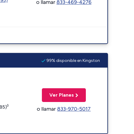
595)
o llamar
833-469-4276
99% disponible en Kingston
Ver Planes
◊
185)
o llamar
833-970-5017