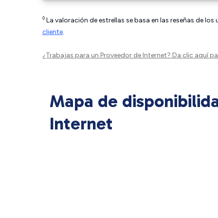
◊
La valoración de estrellas se basa en las reseñas de los
cliente
.
¿Trabajas para un Proveedor de Internet?
Da clic aquí
par
Mapa de disponibilid
Internet