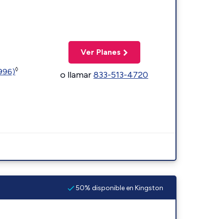
Ver Planes
◊
5996)
o llamar
833-513-4720
50% disponible en Kingston