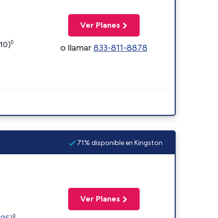
Ver Planes
◊
110)
o llamar
833-811-8878
71% disponible en Kingston
Ver Planes
◊