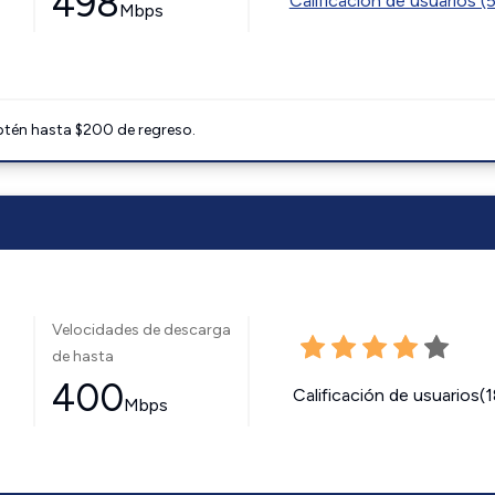
498
Calificación de usuarios (
Mbps
btén hasta $200 de regreso.
Velocidades de descarga
de hasta
400
Calificación de usuarios(
Mbps