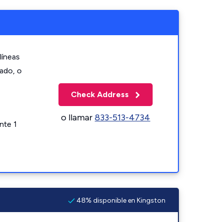
líneas
zado, o
Check Address
o llamar
833-513-4734
nte 1
48% disponible en Kingston