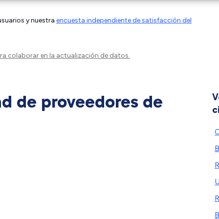
 usuarios y nuestra
encuesta independiente de satisfacción del
a colaborar en la actualización de datos.
ad de proveedores de
V
c
C
B
R
U
R
B