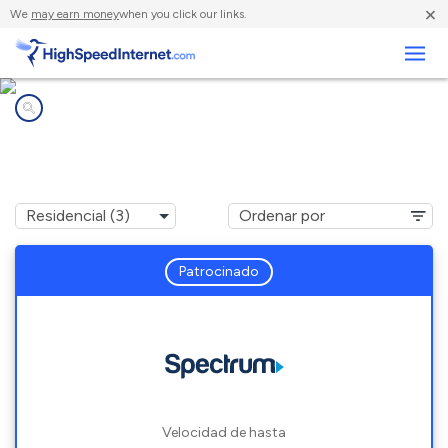
×
We
may earn money
when you click our links.
Negocios
Compañías de Internet en
Bloomington, NY
Patrocinado
Velocidad de hasta