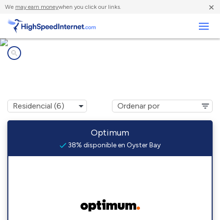
×
We
may earn money
when you click our links.
Negocios
Compañías de Internet en
Oyster Bay, NY
Optimum
38% disponible en Oyster Bay