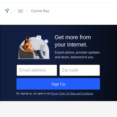
›
›
NY
Oyster Bay