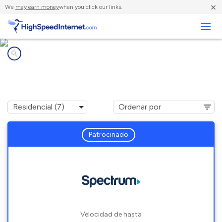
×
We
may earn money
when you click our links.
Negocios
Compañías de Internet en
Preble, NY
Patrocinado
Velocidad de hasta