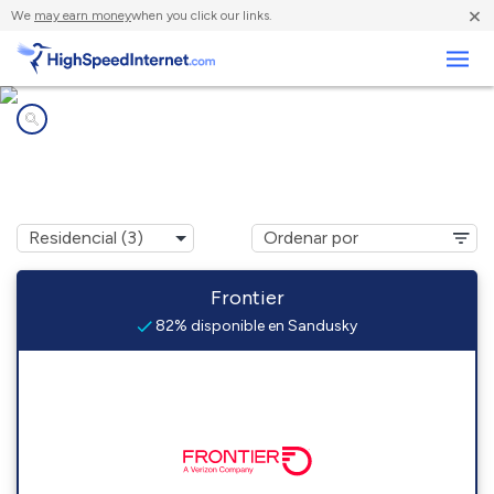
×
We
may earn money
when you click our links.
Negocios
Compañías de Internet en
Sandusky, NY
Frontier
82% disponible en Sandusky