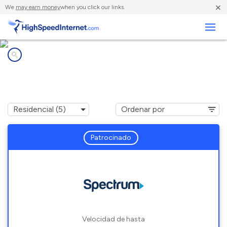
×
We
may earn money
when you click our links.
Negocios
Compañías de Internet en
Springfield Gardens, NY
Patrocinado
Velocidad de hasta