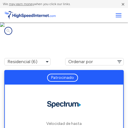
×
We
may earn money
when you click our links.
Negocios
Compañías de Internet en
South Ozone Park, NY
Patrocinado
Velocidad de hasta