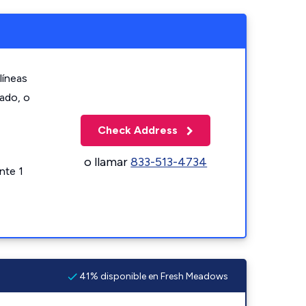
líneas
zado, o
Check Address
o llamar
833-513-4734
nte 1
41% disponible en Fresh Meadows