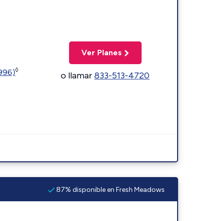
Ver Planes
◊
5996)
o llamar
833-513-4720
87% disponible en Fresh Meadows