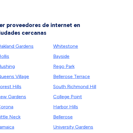
er proveedores de internet en
iudades cercanas
akland Gardens
Whitestone
ollis
Bayside
lushing
Rego Park
ueens Village
Bellerose Terrace
orest Hills
South Richmond Hill
ew Gardens
College Point
orona
Harbor Hills
ittle Neck
Bellerose
amaica
University Gardens