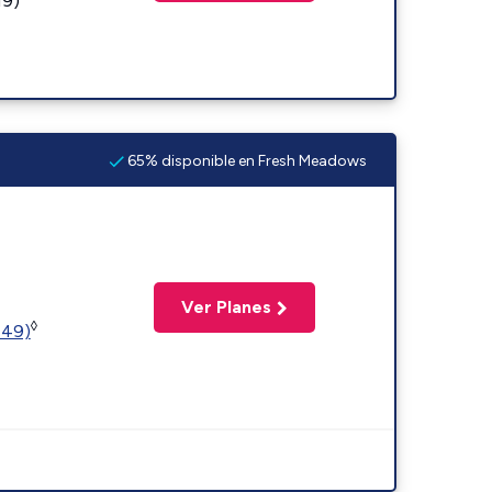
19)
65% disponible en Fresh Meadows
Ver Planes
◊
449)