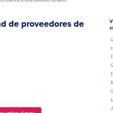
ad de proveedores de
V
c
O
H
F
Q
F
K
C
L
J
ara activar el mapa