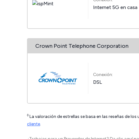
Internet 5G en casa
Crown Point Telephone Corporation
Conexión:
DSL
◊
La valoración de estrellas se basa en las reseñas de los
cliente
.
¿Trabajas para un Proveedor de Internet?
Da clic aquí
par