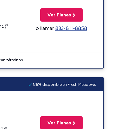
Ver Planes
◊
110)
o llamar
833-811-8858
can términos.
86% disponible en Fresh Meadows
Ver Planes
◊