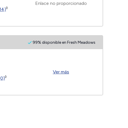
Enlace no proporcionado
◊
14)
99% disponible en Fresh Meadows
Ver más
◊
(0)