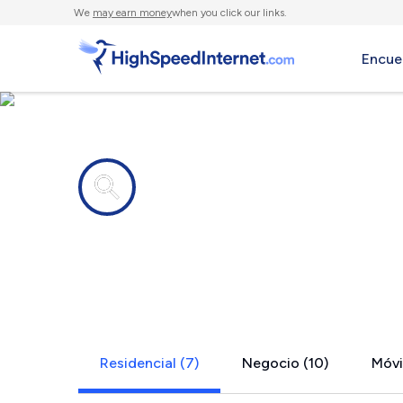
We
may earn money
when you click our links.
Encue
Compañías de Internet en
Fresh Mead
Residencial (7)
Negocio (10)
Móvil