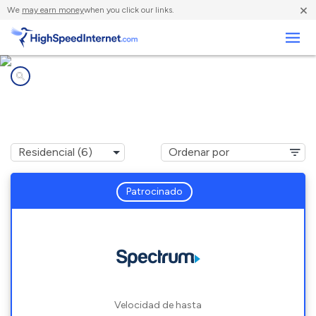
×
We
may earn money
when you click our links.
Negocios
Compañías de Internet en
College Point, NY
Patrocinado
Velocidad de hasta