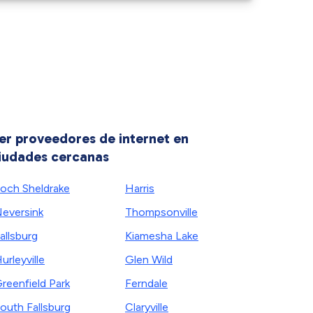
er proveedores de internet en
iudades cercanas
och Sheldrake
Harris
eversink
Thompsonville
allsburg
Kiamesha Lake
urleyville
Glen Wild
reenfield Park
Ferndale
outh Fallsburg
Claryville