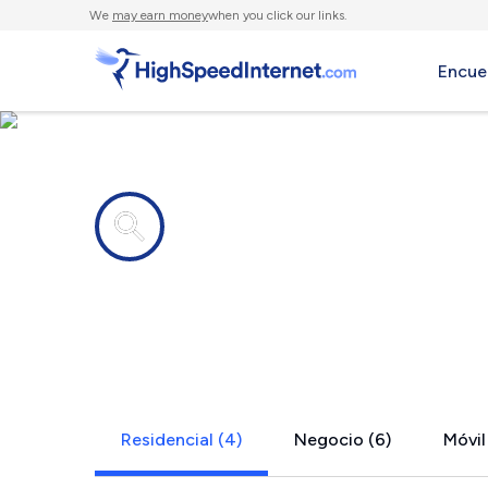
We
may earn money
when you click our links.
Encue
Compañías de Internet en
Woodbourn
Residencial (4)
Negocio (6)
Móvil