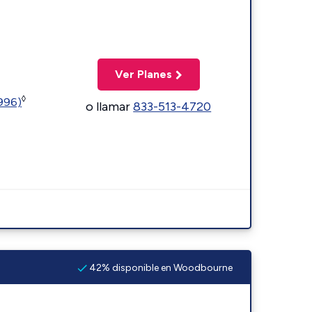
Ver Planes
◊
5996)
o llamar
833-513-4720
42% disponible en Woodbourne