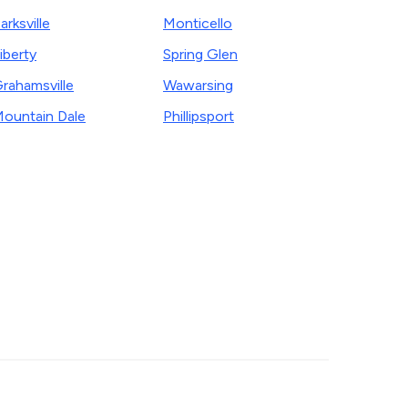
arksville
Monticello
iberty
Spring Glen
rahamsville
Wawarsing
ountain Dale
Phillipsport