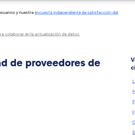
 usuarios y nuestra
encuesta independiente de satisfacción del
a colaborar en la actualización de datos.
ad de proveedores de
V
c
L
N
F
H
G
S