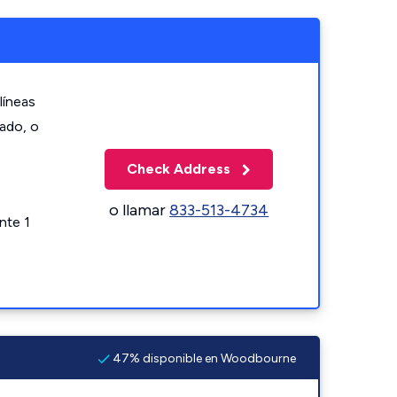
líneas
zado, o
Check Address
o llamar
833-513-4734
nte 1
47% disponible en Woodbourne