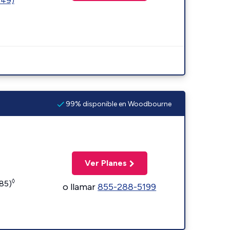
449)
99% disponible en Woodbourne
Ver Planes
◊
185)
o llamar
855-288-5199