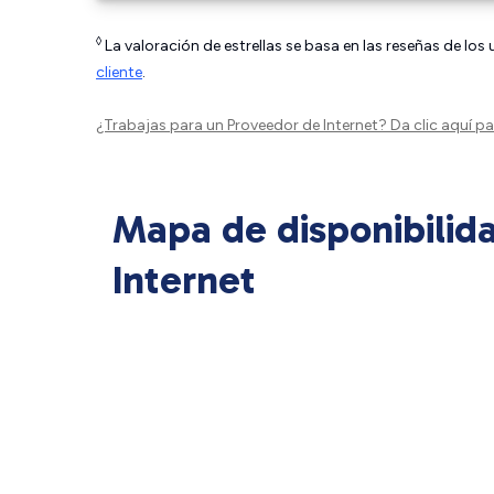
◊
La valoración de estrellas se basa en las reseñas de los
cliente
.
¿Trabajas para un Proveedor de Internet?
Da clic aquí
par
Mapa de disponibilid
Internet