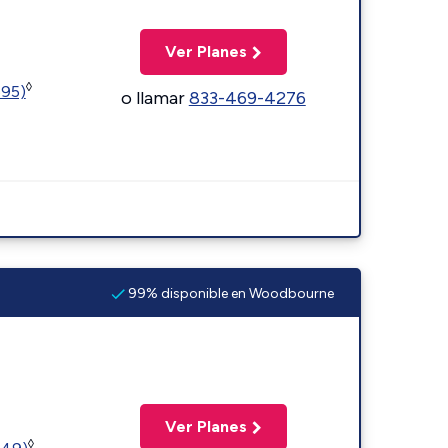
Ver Planes
◊
595)
o llamar
833-469-4276
99% disponible en Woodbourne
Ver Planes
◊