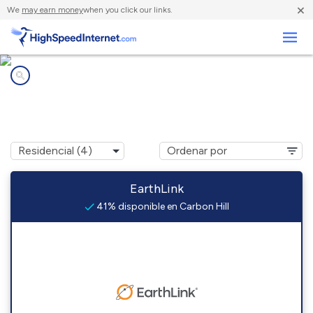
×
We
may earn money
when you click our links.
Negocios
Compañías de Internet en
Carbon Hill, OH
EarthLink
41% disponible en Carbon Hill