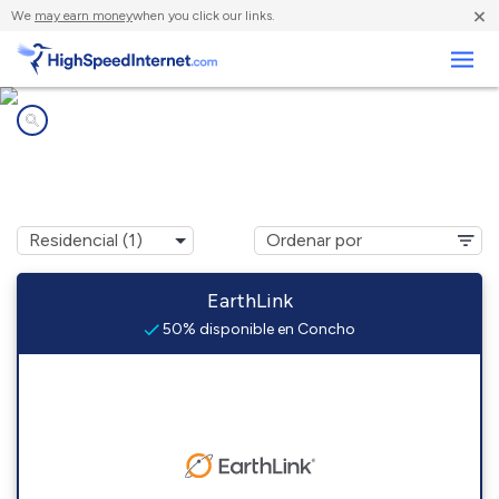
×
We
may earn money
when you click our links.
Negocios
Compañías de Internet en
Concho, OK
EarthLink
50% disponible en Concho