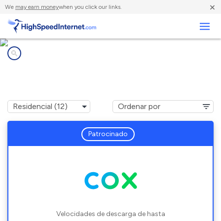
×
We
may earn money
when you click our links.
Negocios
Compañías de Internet en
El Reno, OK
Patrocinado
Velocidades de descarga de hasta