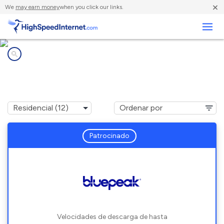
×
We
may earn money
when you click our links.
Negocios
Compañías de Internet en
Earlsboro, OK
Patrocinado
Velocidades de descarga de hasta