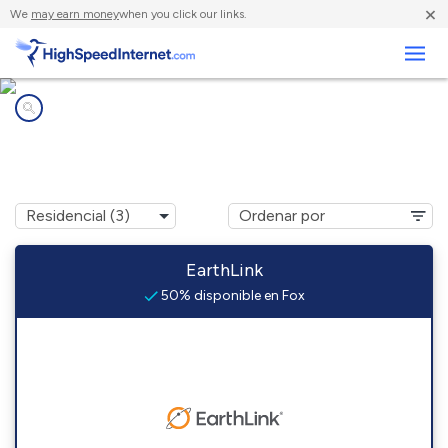
×
We
may earn money
when you click our links.
Negocios
Compañías de Internet en
Fox, OK
EarthLink
50% disponible en Fox