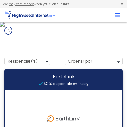
×
We
may earn money
when you click our links.
Negocios
Compañías de Internet en
Tussy, OK
EarthLink
50% disponible en Tussy