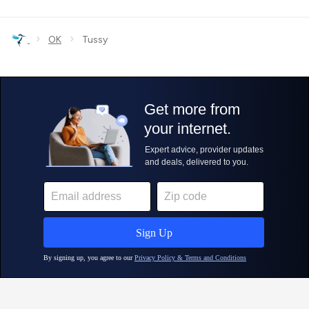
›
›
OK
Tussy