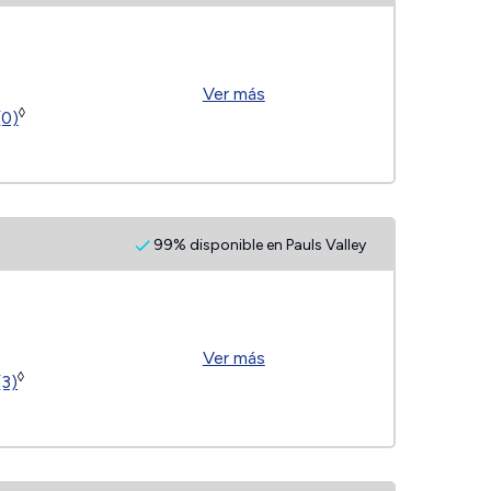
Ver más
◊
(0)
99% disponible en Pauls Valley
Ver más
◊
(3)