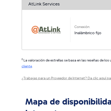
AtLink Services
Conexión:
Inalámbrico fijo
◊
La valoración de estrellas se basa en las reseñas de los
cliente
.
¿Trabajas para un Proveedor de Internet?
Da clic aquí
par
Mapa de disponibilid