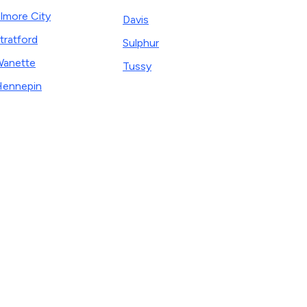
lmore City
Davis
tratford
Sulphur
anette
Tussy
ennepin