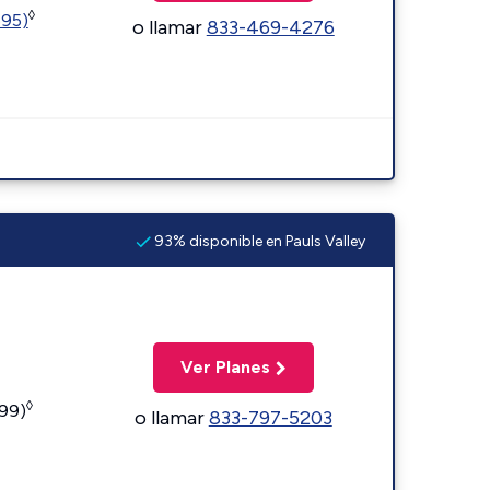
◊
595)
o llamar
833-469-4276
93% disponible en Pauls Valley
Ver Planes
◊
599)
o llamar
833-797-5203