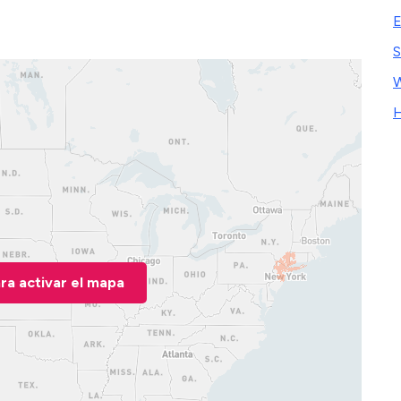
E
S
W
H
ara activar el mapa