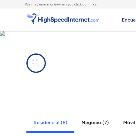
We
may earn money
when you click our links.
Encue
Compañías de Internet en
Pauls Valle
Residencial (8)
Negocio (7)
Móvil 