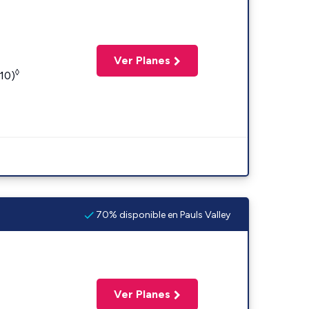
Ver Planes
◊
110)
70% disponible en Pauls Valley
Ver Planes