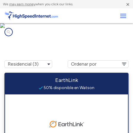
×
We
may earn money
when you click our links.
Negocios
Compañías de Internet en
Watson, OK
EarthLink
50% disponible en Watson