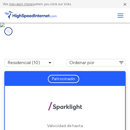
×
We
may earn money
when you click our links.
Negocios
Compañías de Internet en
Wyandotte, OK
Patrocinado
Velocidad de hasta