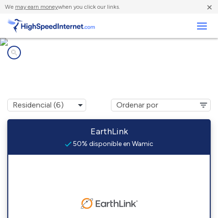
×
We
may earn money
when you click our links.
Negocios
Compañías de Internet en
Wamic, OR
EarthLink
50% disponible en Wamic