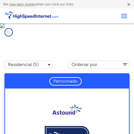
×
We
may earn money
when you click our links.
Negocios
Compañías de Internet en
Chapman, PA
Patrocinado