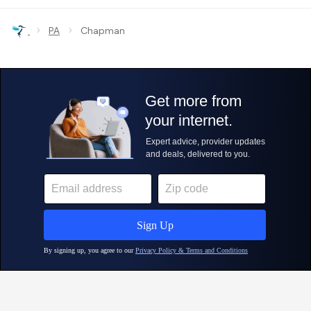
›
›
PA
Chapman