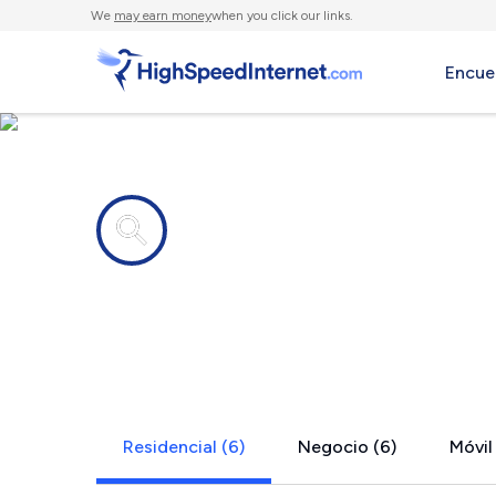
We
may earn money
when you click our links.
Encue
Compañías de Internet en
Cross Fork,
Residencial (6)
Negocio (6)
Móvil 