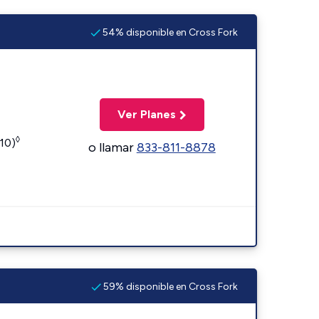
54% disponible en Cross Fork
Ver Planes
◊
110)
o llamar
833-811-8878
59% disponible en Cross Fork