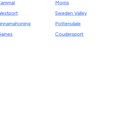
Cammal
Morris
estport
Sweden Valley
innamahoning
Pottersdale
aines
Coudersport