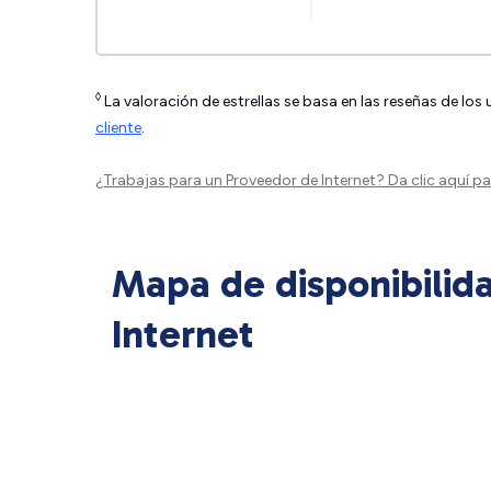
◊
La valoración de estrellas se basa en las reseñas de los
cliente
.
¿Trabajas para un Proveedor de Internet?
Da clic aquí
par
Mapa de disponibilid
Internet