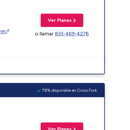
Ver Planes
◊
595)
o llamar
833-469-4276
78% disponible en Cross Fork
Ver Planes