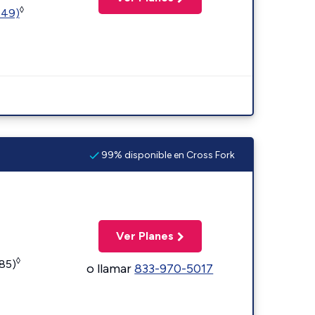
◊
449)
99% disponible en Cross Fork
Ver Planes
◊
185)
o llamar
833-970-5017