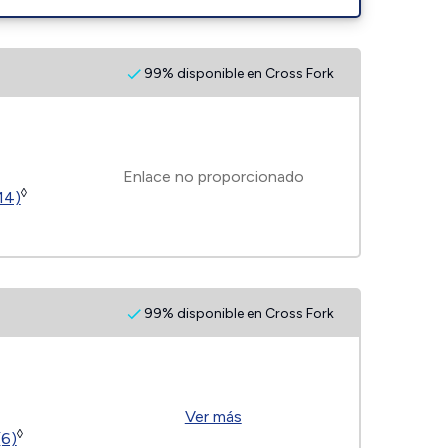
99% disponible en Cross Fork
Enlace no proporcionado
◊
14)
99% disponible en Cross Fork
Ver más
◊
(6)