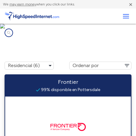
×
We
may earn money
when you click our links.
Negocios
Compañías de Internet en
Pottersdale, PA
Frontier
99% disponible en Pottersdale