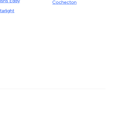
ishs Eddy
Cochecton
tarlight