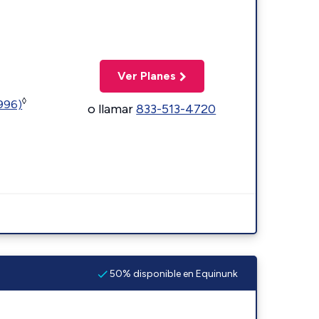
Ver Planes
◊
5996)
o llamar
833-513-4720
50% disponible en Equinunk