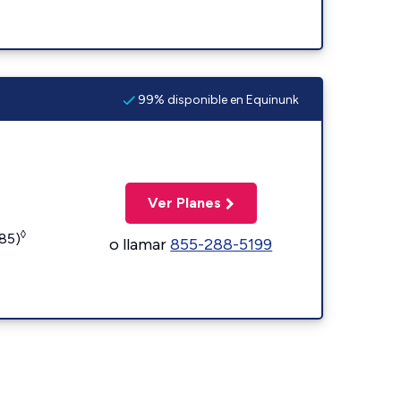
99% disponible en Equinunk
Ver Planes
◊
185)
o llamar
855-288-5199