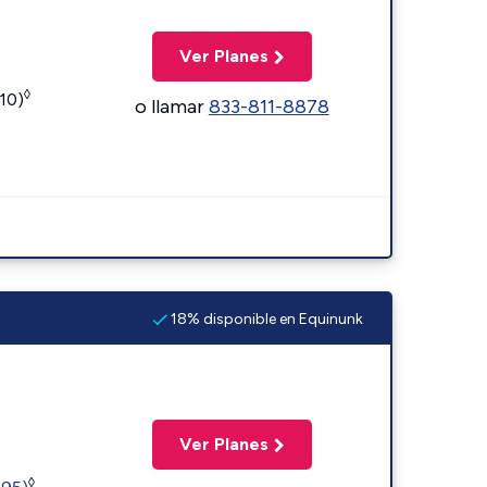
Ver Planes
◊
110)
o llamar
833-811-8878
18% disponible en Equinunk
Ver Planes
◊