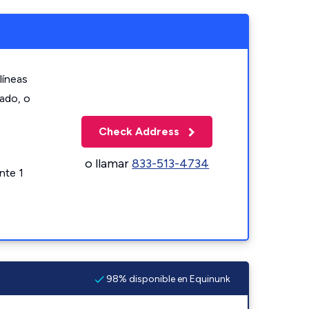
líneas
zado, o
Check Address
o llamar
833-513-4734
nte 1
98% disponible en Equinunk