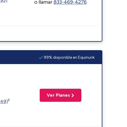
595)
o llamar
833-469-4276
99% disponible en Equinunk
Ver Planes
◊
449)