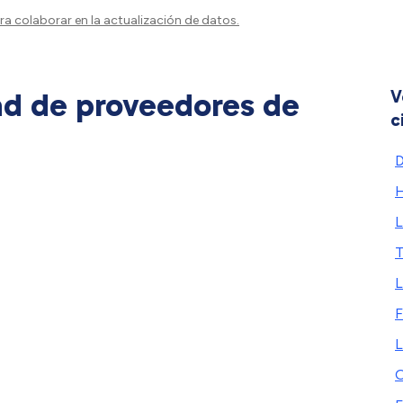
a colaborar en la actualización de datos.
ad de proveedores de
V
c
H
T
L
F
O