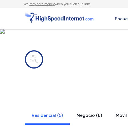
We
may earn money
when you click our links.
Encue
Compañías de Internet en
Equinunk, 
Residencial (5)
Negocio (6)
Móvil 