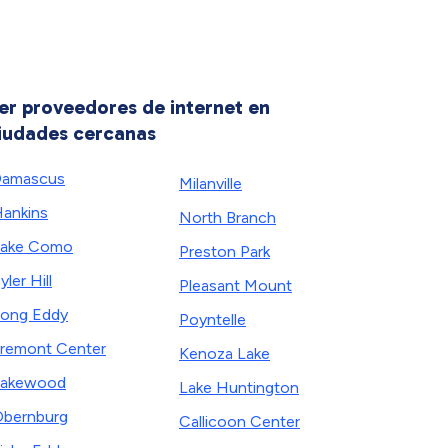
er proveedores de internet en
iudades cercanas
Damascus
Milanville
ankins
North Branch
Lake Como
Preston Park
yler Hill
Pleasant Mount
ong Eddy
Poyntelle
remont Center
Kenoza Lake
Lakewood
Lake Huntington
bernburg
Callicoon Center