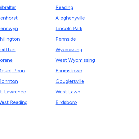
ibraltar
Reading
enhorst
Alleghenyville
Pennwyn
Lincoln Park
hillington
Pennside
eiffton
Wyomissing
orane
West Wyomissing
ount Penn
Baumstown
Mohnton
Gouglersville
t. Lawrence
West Lawn
est Reading
Birdsboro