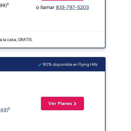
◊
599)
o llamar
833-797-5203
a la casa, GRATIS.
90% disponible en Flying Hills
Ver Planes
◊
449)