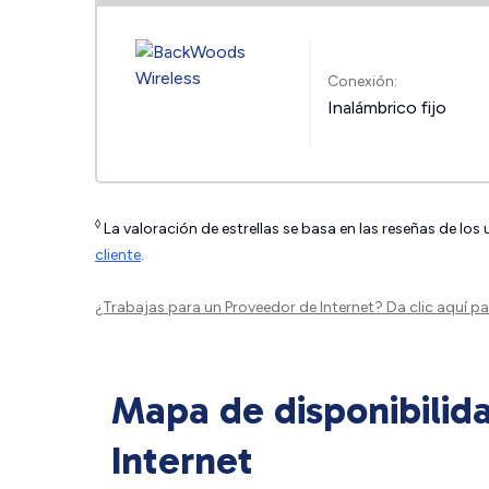
Conexión:
Inalámbrico fijo
◊
La valoración de estrellas se basa en las reseñas de los
cliente
.
¿Trabajas para un Proveedor de Internet?
Da clic aquí
par
Mapa de disponibilid
Internet