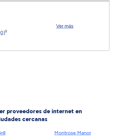
Ver más
◊
(0)
er proveedores de internet en
iudades cercanas
rill
Montrose Manor