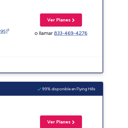
Ver Planes
◊
595)
o llamar
833-469-4276
99% disponible en Flying Hills
Ver Planes