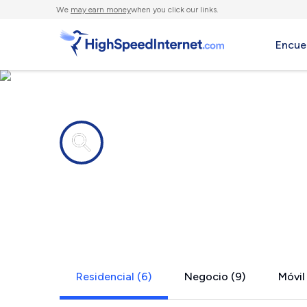
We
may earn money
when you click our links.
Encue
Compañías de Internet en
Flying Hills
Residencial (6)
Negocio (9)
Móvil 