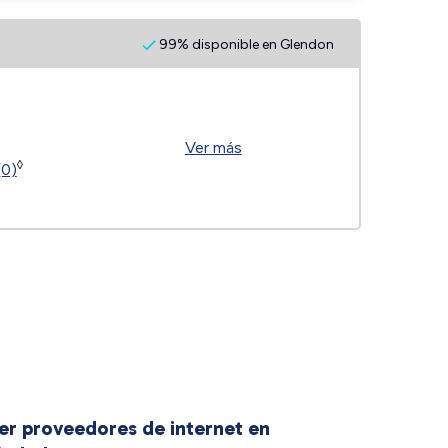
99% disponible en Glendon
Ver más
◊
(0)
er proveedores de internet en