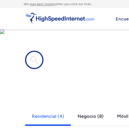
We
may earn money
when you click our links.
Encue
Compañías de Internet en
Glendon, P
Residencial (4)
Negocio (8)
Móvil