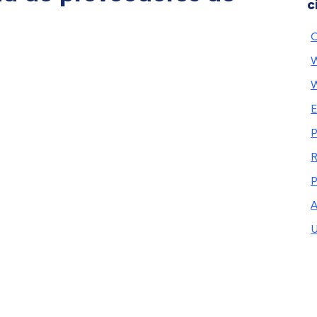
c
O
W
W
E
P
R
P
A
U