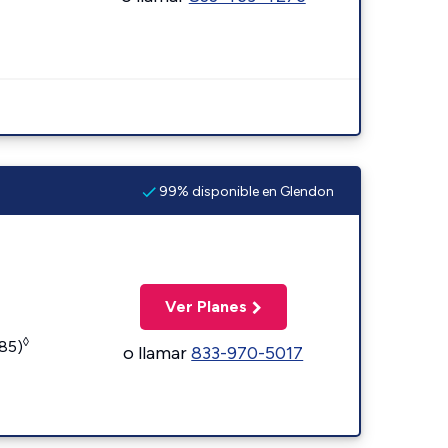
99% disponible en Glendon
Ver Planes
◊
185)
o llamar
833-970-5017