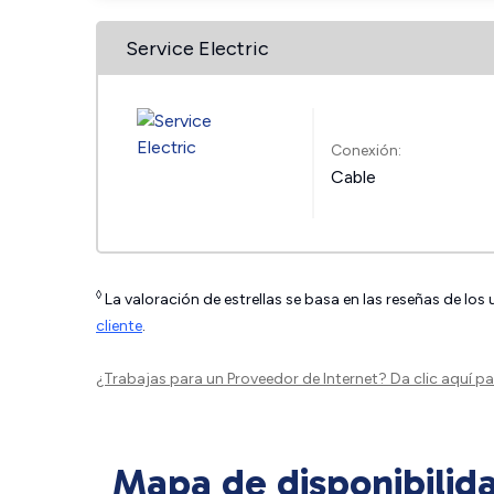
Service Electric
Conexión:
Cable
◊
La valoración de estrellas se basa en las reseñas de los
cliente
.
¿Trabajas para un Proveedor de Internet?
Da clic aquí
par
Mapa de disponibilid