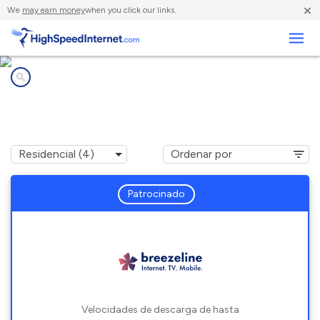
×
We
may earn money
when you click our links.
Negocios
Compañías de Internet en
Grampian, PA
Patrocinado
Velocidades de descarga de hasta