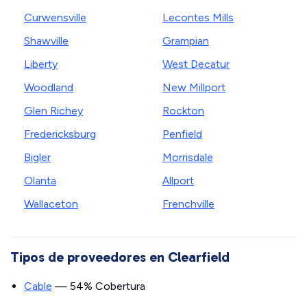
Curwensville
Lecontes Mills
Shawville
Grampian
Liberty
West Decatur
Woodland
New Millport
Glen Richey
Rockton
Fredericksburg
Penfield
Bigler
Morrisdale
Olanta
Allport
Wallaceton
Frenchville
Tipos de proveedores en Clearfield
Cable
— 54% Cobertura