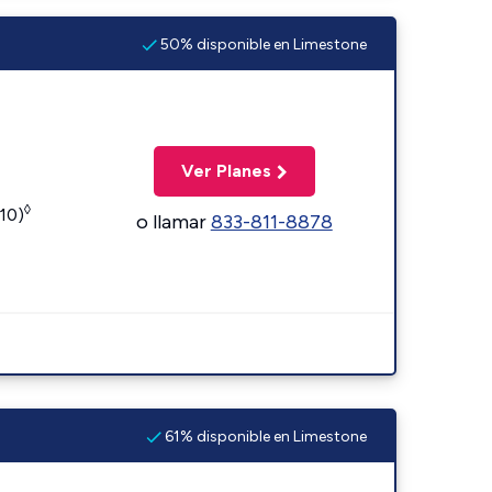
50% disponible en Limestone
Ver Planes
◊
110)
o llamar
833-811-8878
61% disponible en Limestone