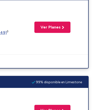
Ver Planes
◊
449)
99% disponible en Limestone