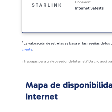
Conexión:
Internet Satelital
◊
La valoración de estrellas se basa en las reseñas de los
cliente
.
¿Trabajas para un Proveedor de Internet?
Da clic aquí
par
Mapa de disponibilid
Internet