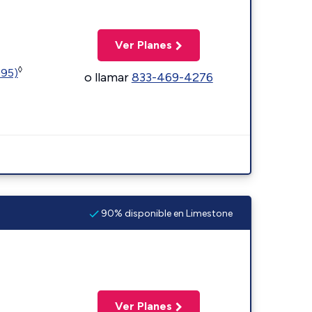
Ver Planes
◊
595)
o llamar
833-469-4276
90% disponible en Limestone
Ver Planes