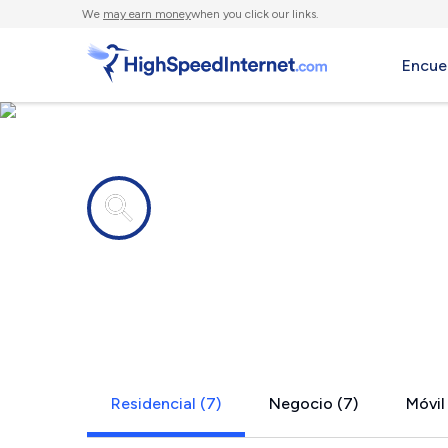
We
may earn money
when you click our links.
Encue
Compañías de Internet en
Limestone,
Residencial (7)
Negocio (7)
Móvil 