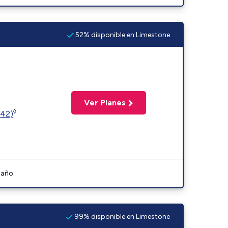
52% disponible en Limestone
Ver Planes
◊
342)
 año.
99% disponible en Limestone