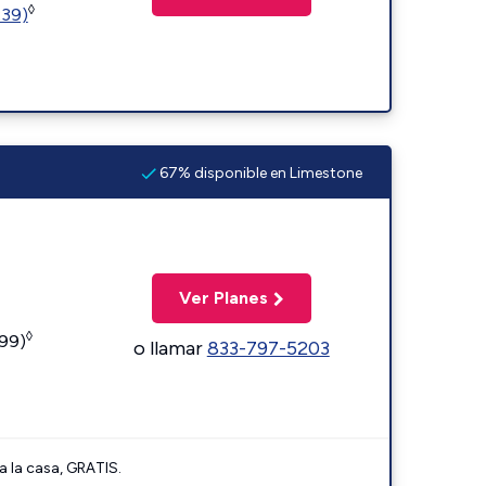
◊
239)
67% disponible en Limestone
Ver Planes
◊
599)
o llamar
833-797-5203
a la casa, GRATIS.