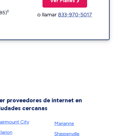
Ver Planes
◊
185)
o llamar
833-970-5017
er proveedores de internet en
iudades cercanas
airmount City
Marianne
larion
Shippenville