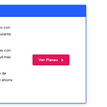
es con
durante
as con
vil más
Ver Planes
n de
y ahorra