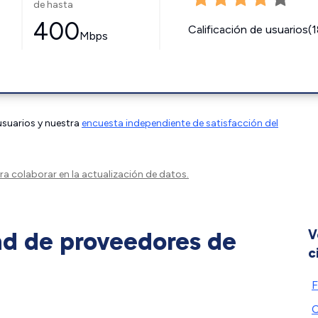
de hasta
400
Calificación de usuarios(
Mbps
 usuarios y nuestra
encuesta independiente de satisfacción del
a colaborar en la actualización de datos.
ad de proveedores de
V
c
F
C