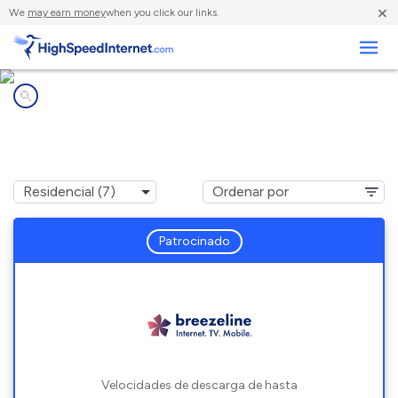
×
We
may earn money
when you click our links.
Negocios
Compañías de Internet en
Mc Clellandtown, PA
Patrocinado
Velocidades de descarga de hasta