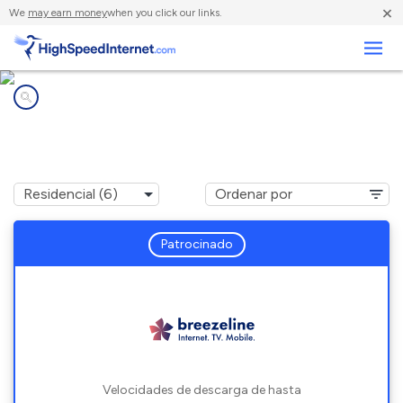
×
We
may earn money
when you click our links.
Negocios
Compañías de Internet en
Fairbank, PA
Patrocinado
Velocidades de descarga de hasta